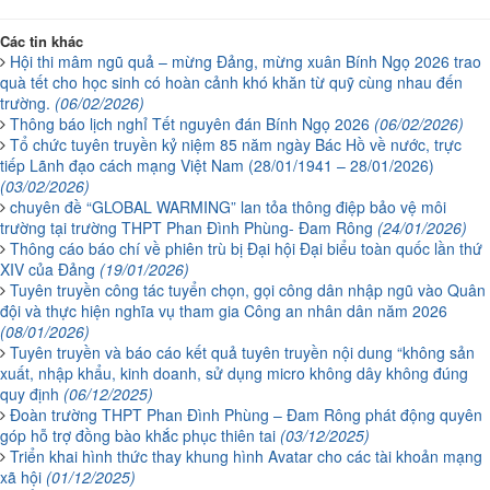
Các tin khác
Hội thi mâm ngũ quả – mừng Đảng, mừng xuân Bính Ngọ 2026 trao
quà tết cho học sinh có hoàn cảnh khó khăn từ quỹ cùng nhau đến
trường.
(06/02/2026)
Thông báo lịch nghỉ Tết nguyên đán Bính Ngọ 2026
(06/02/2026)
Tổ chức tuyên truyền kỷ niệm 85 năm ngày Bác Hồ về nước, trực
tiếp Lãnh đạo cách mạng Việt Nam (28/01/1941 – 28/01/2026)
(03/02/2026)
chuyên đề “GLOBAL WARMING” lan tỏa thông điệp bảo vệ môi
trường tại trường THPT Phan Đình Phùng- Đam Rông
(24/01/2026)
Thông cáo báo chí về phiên trù bị Đại hội Đại biểu toàn quốc lần thứ
XIV của Đảng
(19/01/2026)
Tuyên truyền công tác tuyển chọn, gọi công dân nhập ngũ vào Quân
đội và thực hiện nghĩa vụ tham gia Công an nhân dân năm 2026
(08/01/2026)
Tuyên truyền và báo cáo kết quả tuyên truyền nội dung “không sản
xuất, nhập khẩu, kinh doanh, sử dụng micro không dây không đúng
quy định
(06/12/2025)
Đoàn trường THPT Phan Đình Phùng – Đam Rông phát động quyên
góp hỗ trợ đồng bào khắc phục thiên tai
(03/12/2025)
Triển khai hình thức thay khung hình Avatar cho các tài khoản mạng
xã hội
(01/12/2025)