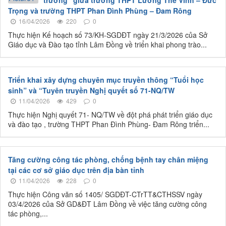
trường” giữa trường THPT Lương Thế Vinh – Đức
Trọng và trường THPT Phan Đình Phùng – Đam Rông
16/04/2026
220
0
Thực hiện Kế hoạch số 73/KH-SGDĐT ngày 21/3/2026 của Sở
Giáo dục và Đào tạo tỉnh Lâm Đồng về triển khai phong trào...
Triển khai xây dựng chuyên mục truyền thông “Tuổi học
sinh” và “Tuyên truyền Nghị quyết số 71-NQ/TW
11/04/2026
429
0
Thực hiện Nghị quyết 71- NQ/TW về đột phá phát triển giáo dục
và đào tạo , trường THPT Phan Đình Phùng- Đam Rông triển...
Tăng cường công tác phòng, chống bệnh tay chân miệng
tại các cơ sở giáo dục trên địa bàn tỉnh
11/04/2026
228
0
Thực hiện Công văn số 1405/ SGDĐT-CTrTT&CTHSSV ngày
03/4/2026 của Sở GD&ĐT Lâm Đồng về việc tăng cường công
tác phòng,...