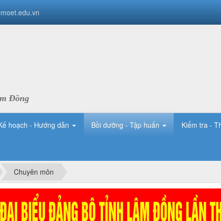
moet.edu.vn
âm Đồng
Kế hoạch - Hướng dẫn
Bồi dưỡng - Tập huấn
Kiểm tra - T
Chuyên môn