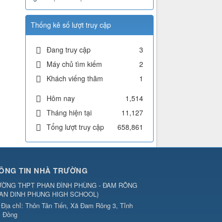
Thống kê số lượt truy cập
Đang truy cập
3
Máy chủ tìm kiếm
2
Khách viếng thăm
1
Hôm nay
1,514
Tháng hiện tại
11,127
Tổng lượt truy cập
658,861
ÔNG TIN NHÀ TRƯỜNG
ỜNG THPT PHAN ĐÌNH PHÙNG - ĐAM RÔNG
AN DINH PHUNG HIGH SCHOOL
)
Địa chỉ:
Thôn Tân Tiến, Xã Đam Rông 3, Tỉnh
 Đồng