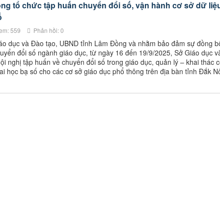
g tổ chức tập huấn chuyển đổi số, vận hành cơ sở dữ liệ
ố
em: 559
Phản hồi: 0
iáo dục và Đào tạo, UBND tỉnh Lâm Đồng và nhằm bảo đảm sự đồng b
chuyển đổi số ngành giáo dục, từ ngày 16 đến 19/9/2025, Sở Giáo dục v
 nghị tập huấn về chuyển đổi số trong giáo dục, quản lý – khai thác 
hai học bạ số cho các cơ sở giáo dục phổ thông trên địa bàn tỉnh Đắk 