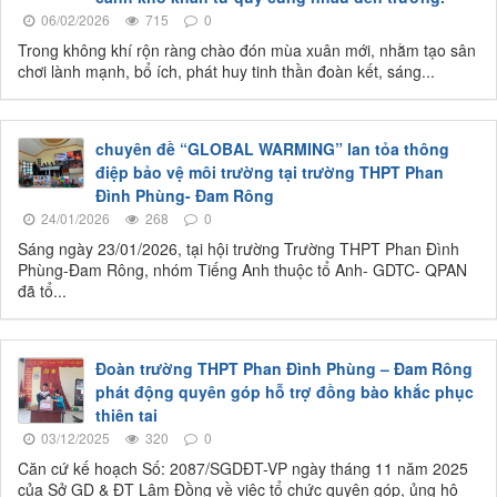
06/02/2026
715
0
Trong không khí rộn ràng chào đón mùa xuân mới, nhằm tạo sân
chơi lành mạnh, bổ ích, phát huy tinh thần đoàn kết, sáng...
chuyên đề “GLOBAL WARMING” lan tỏa thông
điệp bảo vệ môi trường tại trường THPT Phan
Đình Phùng- Đam Rông
24/01/2026
268
0
Sáng ngày 23/01/2026, tại hội trường Trường THPT Phan Đình
Phùng-Đam Rông, nhóm Tiếng Anh thuộc tổ Anh- GDTC- QPAN
đã tổ...
Đoàn trường THPT Phan Đình Phùng – Đam Rông
phát động quyên góp hỗ trợ đồng bào khắc phục
thiên tai
03/12/2025
320
0
Căn cứ kế hoạch Số: 2087/SGDĐT-VP ngày tháng 11 năm 2025
của Sở GD & ĐT Lâm Đồng về việc tổ chức quyên góp, ủng hộ