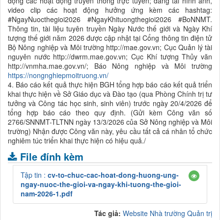
động các hoạt động truyền thông trực tuyến; đăng tải hình ảnh,
video clip các hoạt động hưởng ứng kèm các hashtag:
#NgayNuocthegioi2026 #NgayKhituongthegioi2026 #BoNNMT.
Thông tin, tài liệu tuyên truyền Ngày Nước thế giới và Ngày Khí
tượng thế giới năm 2026 được cập nhật tại Cổng thông tin điện tử
Bộ Nông nghiệp và Môi trường http://mae.gov.vn; Cục Quản lý tài
nguyên nước http://dwrm.mae.gov.vn; Cục Khí tượng Thủy văn
http://vnmha.mae.gov.vn/; Báo Nông nghiệp và Môi trường
https://nongnghiepmoitruong.vn/
4. Báo cáo kết quả thực hiện BGH tổng hợp báo cáo kết quả triển
khai thực hiện về Sở Giáo dục và Đào tạo (qua Phòng Chính trị tư
tưởng và Công tác học sinh, sinh viên) trước ngày 20/4/2026 để
tổng hợp báo cáo theo quy định. (Gửi kèm Công văn số
2766/SNNMT-TLTNN ngày 13/3/2026 của Sở Nông nghiệp và Môi
trường) Nhận được Công văn này, yêu cầu tất cả cá nhân tổ chức
nghiêm túc triển khai thực hiện có hiệu quả./
File đính kèm
Tập tin :
cv-to-chuc-cac-hoat-dong-huong-ung-
ngay-nuoc-the-gioi-va-ngay-khi-tuong-the-gioi-
nam-2026-1.pdf
Tác giả:
Website Nhà trường Quản trị