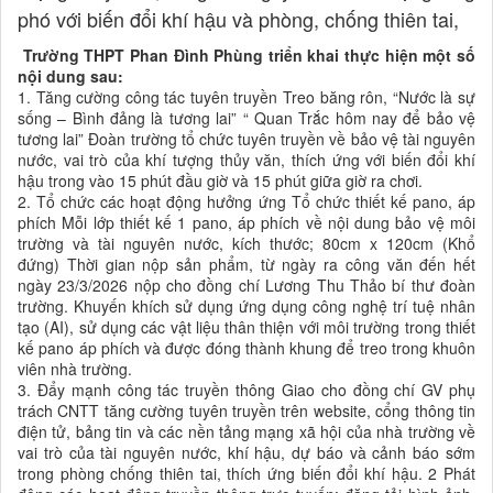
phó với biến đổi khí hậu và phòng, chống thiên tai,
Trường THPT Phan Đình Phùng triển khai thực hiện một số
nội dung sau:
1. Tăng cường công tác tuyên truyền Treo băng rôn, “Nước là sự
sống – Bình đảng là tương lai” “ Quan Trắc hôm nay để bảo vệ
tương lai” Đoàn trường tổ chức tuyên truyền về bảo vệ tài nguyên
nước, vai trò của khí tượng thủy văn, thích ứng với biến đổi khí
hậu trong vào 15 phút đầu giờ và 15 phút giữa giờ ra chơi.
2. Tổ chức các hoạt động hưởng ứng Tổ chức thiết kế pano, áp
phích Mỗi lớp thiết kế 1 pano, áp phích về nội dung bảo vệ môi
trường và tài nguyên nước, kích thước; 80cm x 120cm (Khổ
đứng) Thời gian nộp sản phẩm, từ ngày ra công văn đến hết
ngày 23/3/2026 nộp cho đồng chí Lương Thu Thảo bí thư đoàn
trường. Khuyến khích sử dụng ứng dụng công nghệ trí tuệ nhân
tạo (AI), sử dụng các vật liệu thân thiện với môi trường trong thiết
kế pano áp phích và được đóng thành khung để treo trong khuôn
viên nhà trường.
3. Đẩy mạnh công tác truyền thông Giao cho đồng chí GV phụ
trách CNTT tăng cường tuyên truyền trên website, cổng thông tin
điện tử, bảng tin và các nền tảng mạng xã hội của nhà trường về
vai trò của tài nguyên nước, khí hậu, dự báo và cảnh báo sớm
trong phòng chống thiên tai, thích ứng biến đổi khí hậu. 2 Phát