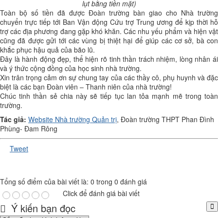
lụt bằng tiền mặt)
Toàn bộ số tiền đã được Đoàn trường bàn giao cho Nhà trường
chuyển trực tiếp tới Ban Vận động Cứu trợ Trung ương để kịp thời hỗ
trợ các địa phương đang gặp khó khăn. Các nhu yếu phẩm và hiện vật
cũng đã được gửi tới các vùng bị thiệt hại để giúp các cơ sở, bà con
khắc phục hậu quả của bão lũ.
Đây là hành động đẹp, thể hiện rõ tinh thần trách nhiệm, lòng nhân ái
và ý thức cộng đồng của học sinh nhà trường.
Xin trân trọng cảm ơn sự chung tay của các thầy cô, phụ huynh và đặc
biệt là các bạn Đoàn viên – Thanh niên của nhà trường!
Chúc tinh thần sẻ chia này sẽ tiếp tục lan tỏa mạnh mẽ trong toàn
trường.
Tác giả:
Website Nhà trường Quản trị
, Đoàn trường THPT Phan Đình
Phùng- Đam Rông
Tweet
Tổng số điểm của bài viết là: 0 trong 0 đánh giá
Click để đánh giá bài viết
Ý kiến bạn đọc