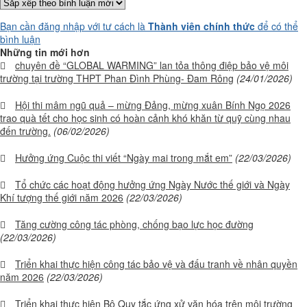
Bạn cần đăng nhập với tư cách là
Thành viên chính thức
để có thể
bình luận
Những tin mới hơn
chuyên đề “GLOBAL WARMING” lan tỏa thông điệp bảo vệ môi
trường tại trường THPT Phan Đình Phùng- Đam Rông
(24/01/2026)
Hội thi mâm ngũ quả – mừng Đảng, mừng xuân Bính Ngọ 2026
trao quà tết cho học sinh có hoàn cảnh khó khăn từ quỹ cùng nhau
đến trường.
(06/02/2026)
Hưởng ứng Cuộc thi viết “Ngày mai trong mắt em”
(22/03/2026)
Tổ chức các hoạt động hưởng ứng Ngày Nước thế giới và Ngày
Khí tượng thế giới năm 2026
(22/03/2026)
Tăng cường công tác phòng, chống bạo lực học đường
(22/03/2026)
Triển khai thực hiện công tác bảo vệ và đấu tranh về nhân quyền
năm 2026
(22/03/2026)
Triển khai thực hiện Bộ Quy tắc ứng xử văn hóa trên môi trường