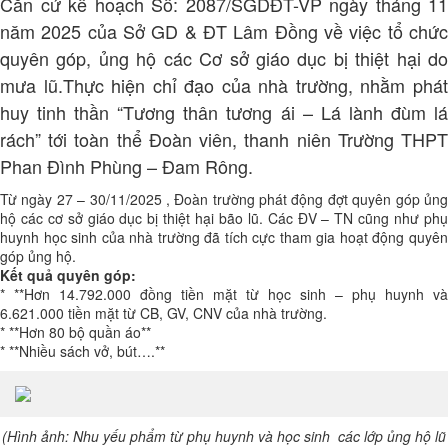
Căn cứ kế hoạch Số: 2087/SGDĐT-VP ngày tháng 11
năm 2025 của Sở GD & ĐT Lâm Đồng về việc tổ chức
quyên góp, ủng hộ các Cơ sở giáo dục bị thiệt hại do
mưa lũ.Thực hiện chỉ đạo của nhà trường, nhằm phát
huy tinh thần “Tương thân tương ái – Lá lành đùm lá
rách” tới toàn thể Đoàn viên, thanh niên Trường THPT
Phan Đình Phùng – Đam Rông.
Từ ngày 27 – 30/11/2025 , Đoàn trường phát động đợt quyên góp ủng
hộ các cơ sở giáo dục bị thiệt hại bão lũ. Các ĐV – TN cũng như phụ
huynh học sinh của nhà trường đã tích cực tham gia hoạt động quyên
góp ủng hộ.
Kết quả quyên góp:
* **Hơn 14.792.000 đồng tiền mặt từ học sinh – phụ huynh và
6.621.000 tiền mặt từ CB, GV, CNV của nhà trường.
* **Hơn 80 bộ quần áo**
* **Nhiều sách vở, bút….**
(Hình ảnh: Nhu yếu phẩm từ phụ huynh và học sinh các lớp ủng hộ lũ