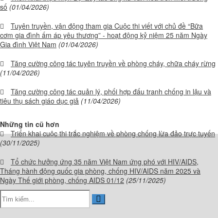
số
(01/04/2026)
Tuyên truyền, vận động tham gia Cuộc thi viết với chủ đề “Bữa
cơm gia đình ấm áp yêu thương” - hoạt động kỷ niệm 25 năm Ngày
Gia đình Việt Nam
(01/04/2026)
Tăng cường công tác tuyên truyền về phòng cháy, chữa cháy rừng
(11/04/2026)
Tăng cường công tác quản lý, phối hợp đấu tranh chống in lậu và
tiêu thụ sách giáo dục giả
(11/04/2026)
Những tin cũ hơn
Triển khai cuộc thi trắc nghiệm về phòng chống lừa đảo trực tuyến
(30/11/2025)
Tổ chức hưởng ứng 35 năm Việt Nam ứng phó với HIV/AIDS,
Tháng hành động quốc gia phòng, chống HIV/AIDS năm 2025 và
Ngày Thế giới phòng, chống AIDS 01/12
(25/11/2025)