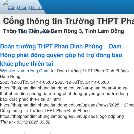
Cổng thông tin Trường THPT Ph
Trang
Thôn Tân Tiến, Xã Đam Rông 3, Tỉnh Lâm Đồng
Kế hoạch - Hướng dẫn
nhất
Đoàn trường THPT Phan Đình Phùng – Đam
Rông phát động quyên góp hỗ trợ đồng bào
khắc phục thiên tai
Website Nhà trường Quản trị
, Đoàn trường THPT Phan Đình Phùng-
Đam Rông
2025-12-03T03:54:14-05:00
2025-12-03T03:54:14-05:00
https://thptphandinhphung.lamdong.edu.vn/san-pham/doan-truong-
thpt-phan-dinh-phung-dam-rong-phat-dong-quyen-gop-ho-tro-dong-
bao-khac-phuc-thien-tai-27.html
https://thptphandinhphung.lamdong.edu.vn/uploads/news/2025_12/img
Cổng thông tin Trường THPT Phan Đình Phùng
https://thptphandinhphung.lamdong.edu.vn/uploads/logo-pdp.png
Thứ tư - 03/12/2025 03:52