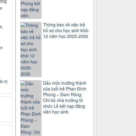
ường
àn
Thông báo về việc trả
e,
hồ sơ cho học sinh khối
12 năm học 2025-2026
àn
n trị
Dấu mốc trưởng thành
của tuổi trẻ Phan Đình
Phùng – Đam Rông:
Chi bộ nhà trường tổ
chức Lễ kết nạp đảng
viên học sinh.