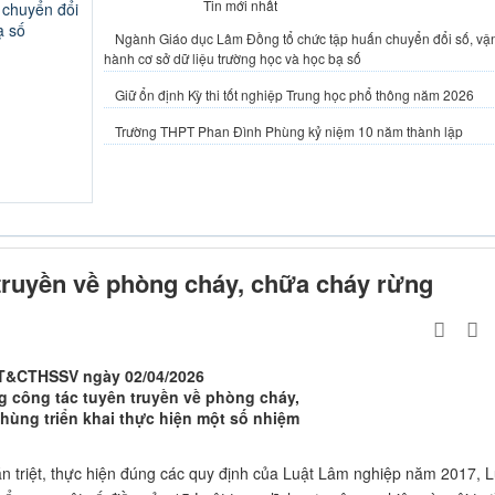
Tin tiêu điểm
Tin mới nhất
Ngành Giáo dục Lâm Đồng tổ chức tập huấn chuyển đổi số, vậ
hành cơ sở dữ liệu trường học và học bạ số
Giữ ổn định Kỳ thi tốt nghiệp Trung học phổ thông năm 2026
Trường THPT Phan Đình Phùng kỷ niệm 10 năm thành lập
ấn chuyển
 và học bạ
hổ thông
truyền về phòng cháy, chữa cháy rừng
T&CTHSSV ngày 02/04/2026
g công tác tuyên truyền về phòng cháy,
ùng triển khai thực hiện một số nhiệm
án triệt, thực hiện đúng các quy định của Luật Lâm nghiệp năm 2017, L