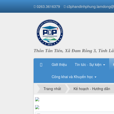
0263.3616379
c3phandinhphung.lamdong@
Thôn Tân Tiến, Xã Đam Rông 3, Tỉnh L
Giới thiệu
Tin tức - Sự kiện
Công khai và Khuyến học
Trang nhất
Kế hoạch - Hướng dẫn