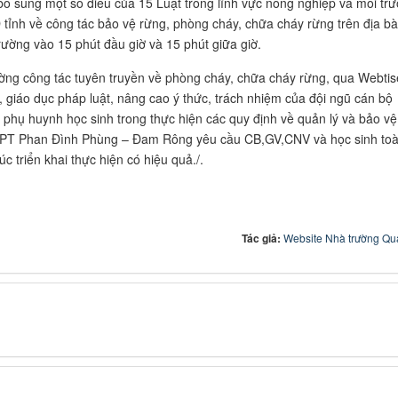
ổ sung một số điều của 15 Luật trong lĩnh vực nông nghiệp và môi tr
tỉnh về công tác bảo vệ rừng, phòng cháy, chữa cháy rừng trên địa b
ường vào 15 phút đầu giờ và 15 phút giữa giờ.
ờng công tác tuyên truyền về phòng cháy, chữa cháy rừng, qua Webtis
giáo dục pháp luật, nâng cao ý thức, trách nhiệm của đội ngũ cán bộ
, phụ huynh học sinh trong thực hiện các quy định về quản lý và bảo vệ
HPT Phan Đình Phùng – Đam Rông yêu cầu CB,GV,CNV và học sinh to
c triển khai thực hiện có hiệu quả./.
Tác giả:
Website Nhà trường Quả