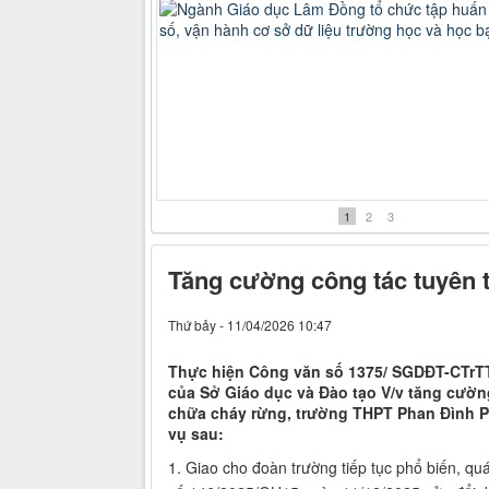
Ngành Giáo dục Lâm Đồng tổ chức tập hu
đổi số, vận hành cơ sở dữ liệu trường học
Giữ ổn định Kỳ thi tốt nghiệp Trung học p
số
năm 2026
1
2
3
Tăng cường công tác tuyên 
Thứ bảy - 11/04/2026 10:47
Thực hiện Công văn số 1375/ SGDĐT-CTrT
của Sở Giáo dục và Đào tạo V/v tăng cườn
chữa cháy rừng, trường THPT Phan Đình Ph
vụ sau:
1. Giao cho đoàn trường tiếp tục phổ biến, qu