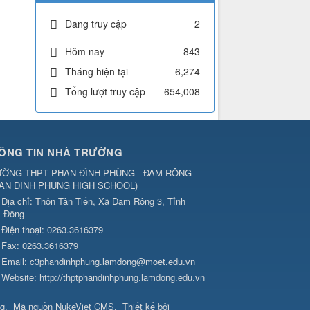
Đang truy cập
2
Hôm nay
843
Tháng hiện tại
6,274
Tổng lượt truy cập
654,008
ÔNG TIN NHÀ TRƯỜNG
ỜNG THPT PHAN ĐÌNH PHÙNG - ĐAM RÔNG
AN DINH PHUNG HIGH SCHOOL
)
Địa chỉ:
Thôn Tân Tiến, Xã Đam Rông 3, Tỉnh
 Đồng
Điện thoại:
0263.3616379
Fax:
0263.3616379
Email:
c3phandinhphung.lamdong@moet.edu.vn
Website:
http://thptphandinhphung.lamdong.edu.vn
ng
.
Mã nguồn
NukeViet CMS
.
Thiết kế bởi