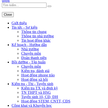
dụng
Close
Giới thiệu
Tin tức - Sự kiện
Thông tin chung
Thông tin nhà trường
Tin hoạt động khác
Kế hoạch - Hướng dẫn
Nhà trường
Chuyên môn
Đoàn thanh niên
Bồi dưỡng - Tập huấn
Chuyên môn
Kiểm tra, đánh giá
Hoạt động phong trào
Hoạt động xã hội
Kiểm tra - Thi - Tuyển sinh
Kiểm tra TX và định kỳ
TN THPT và HSG
Tuyển sinh 10, CĐ, ĐH
Hoạt động STEM, CNTT, CĐS
Công khai và Khuyến học