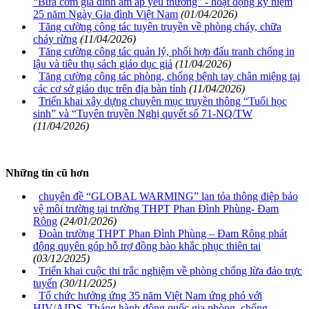
“Bữa cơm gia đình ấm áp yêu thương” - hoạt động kỷ niệm
25 năm Ngày Gia đình Việt Nam
(01/04/2026)
Tăng cường công tác tuyên truyền về phòng cháy, chữa
cháy rừng
(11/04/2026)
Tăng cường công tác quản lý, phối hợp đấu tranh chống in
lậu và tiêu thụ sách giáo dục giả
(11/04/2026)
Tăng cường công tác phòng, chống bệnh tay chân miệng tại
các cơ sở giáo dục trên địa bàn tỉnh
(11/04/2026)
Triển khai xây dựng chuyên mục truyền thông “Tuổi học
sinh” và “Tuyên truyền Nghị quyết số 71-NQ/TW
(11/04/2026)
Những tin cũ hơn
chuyên đề “GLOBAL WARMING” lan tỏa thông điệp bảo
vệ môi trường tại trường THPT Phan Đình Phùng- Đam
Rông
(24/01/2026)
Đoàn trường THPT Phan Đình Phùng – Đam Rông phát
động quyên góp hỗ trợ đồng bào khắc phục thiên tai
(03/12/2025)
Triển khai cuộc thi trắc nghiệm về phòng chống lừa đảo trực
tuyến
(30/11/2025)
Tổ chức hưởng ứng 35 năm Việt Nam ứng phó với
HIV/AIDS, Tháng hành động quốc gia phòng, chống