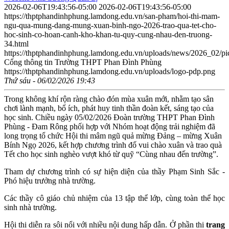
2026-02-06T19:43:56-05:00
2026-02-06T19:43:56-05:00
https://thptphandinhphung.lamdong.edu.vn/san-pham/hoi-thi-mam-
ngu-qua-mung-dang-mung-xuan-binh-ngo-2026-trao-qua-tet-cho-
hoc-sinh-co-hoan-canh-kho-khan-tu-quy-cung-nhau-den-truong-
34.html
https://thptphandinhphung.lamdong.edu.vn/uploads/news/2026_02/pi
Cổng thông tin Trường THPT Phan Đình Phùng
https://thptphandinhphung.lamdong.edu.vn/uploads/logo-pdp.png
Thứ sáu - 06/02/2026 19:43
Trong không khí rộn ràng chào đón mùa xuân mới, nhằm tạo sân
chơi lành mạnh, bổ ích, phát huy tinh thần đoàn kết, sáng tạo của
học sinh. Chiều ngày 05/02/2026 Đoàn trường THPT Phan Đình
Phùng - Đam Rông phối hợp với Nhóm hoạt động trải nghiệm đã
long trọng tổ chức Hội thi mâm ngũ quả mừng Đảng – mừng Xuân
Bính Ngọ 2026, kết hợp chương trình đố vui chào xuân và trao quà
Tết cho học sinh nghèo vượt khó từ quỹ “Cùng nhau đến trường”.
Tham dự chương trình có sự hiện diện của thầy Phạm Sinh Sắc -
Phó hiệu trưởng nhà trường.
Các thầy cô giáo chủ nhiệm của 13 tập thể lớp, cùng toàn thể học
sinh nhà trường.
Hội thi diễn ra sôi nổi với nhiều nội dung hấp dẫn. Ở phần thi
trang