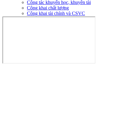
Công tác khuyến học, khuyên tài
Công khai chất lượng
Công khai tài chính và CSVC