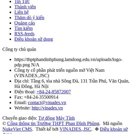
Tin Tức
Thành viên
Liên hệ
Thăm dò ý kiến
Quảng cáo
Tìm kiếm
RSS-feeds
Điều khoản sử dụng
Công ty chủ quản
https://thptphandinhphung.lamdong.edu.vn/uploads/logo-
pdp.png
N/A
Công ty cổ phần phát triển nguồn mở Việt Nam
(
VINADES.,JSC
)
Địa chỉ:
Tầng 6, tòa nhà Sông Đà, 131 Trần Phú, Văn Quán,
Hà Đông, Hà Nội
Điện thoại:
+84-24-85872007
Fax:
+84-24-35500914
Email:
contact@vinades.vn
Website:
http://vinades.vn
Chuyển giao diện:
Tự động
Máy Tính
©
Cổng thông tin Trường THPT Phan Đình Phùng
.
Mã nguồn
NukeViet CMS
.
Thiết kế bởi
VINADES.,JSC
.
❉
Điều khoản sử