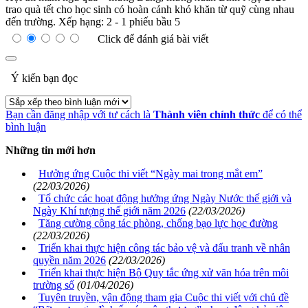
trao quà tết cho học sinh có hoàn cảnh khó khăn từ quỹ cùng nhau
đến trường.
Xếp hạng:
2
-
1
phiếu bầu
5
Click để đánh giá bài viết
Ý kiến bạn đọc
Bạn cần đăng nhập với tư cách là
Thành viên chính thức
để có thể
bình luận
Những tin mới hơn
Hưởng ứng Cuộc thi viết “Ngày mai trong mắt em”
(22/03/2026)
Tổ chức các hoạt động hưởng ứng Ngày Nước thế giới và
Ngày Khí tượng thế giới năm 2026
(22/03/2026)
Tăng cường công tác phòng, chống bạo lực học đường
(22/03/2026)
Triển khai thực hiện công tác bảo vệ và đấu tranh về nhân
quyền năm 2026
(22/03/2026)
Triển khai thực hiện Bộ Quy tắc ứng xử văn hóa trên môi
trường số
(01/04/2026)
Tuyên truyền, vận động tham gia Cuộc thi viết với chủ đề