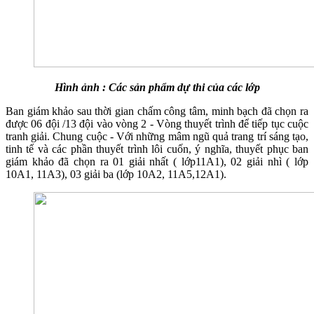
Hình ảnh : Các sản phẩm dự thi của các lớp
Ban giám khảo sau thời gian chấm công tâm, minh bạch đã chọn ra
được 06 đội /13 đội vào vòng 2 - Vòng thuyết trình để tiếp tục cuộc
tranh giải. Chung cuộc - Với những mâm ngũ quả trang trí sáng tạo,
tinh tế và các phần thuyết trình lôi cuốn, ý nghĩa, thuyết phục ban
giám khảo đã chọn ra 01 giải nhất ( lớp11A1), 02 giải nhì ( lớp
10A1, 11A3), 03 giải ba (lớp 10A2, 11A5,12A1).