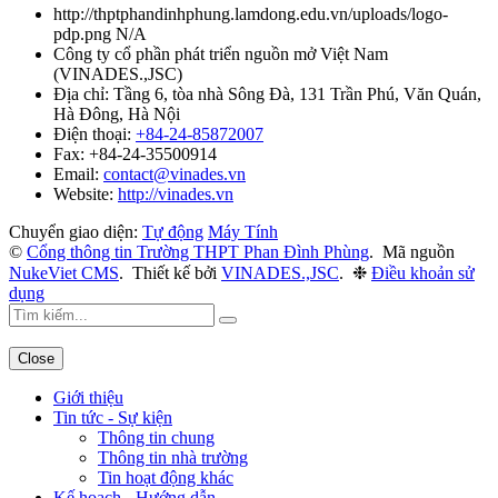
http://thptphandinhphung.lamdong.edu.vn/uploads/logo-
pdp.png
N/A
Công ty cổ phần phát triển nguồn mở Việt Nam
(
VINADES.,JSC
)
Địa chỉ:
Tầng 6, tòa nhà Sông Đà, 131 Trần Phú, Văn Quán,
Hà Đông, Hà Nội
Điện thoại:
+84-24-85872007
Fax:
+84-24-35500914
Email:
contact@vinades.vn
Website:
http://vinades.vn
Chuyển giao diện:
Tự động
Máy Tính
©
Cổng thông tin Trường THPT Phan Đình Phùng
.
Mã nguồn
NukeViet CMS
.
Thiết kế bởi
VINADES.,JSC
.
❉
Điều khoản sử
dụng
Close
Giới thiệu
Tin tức - Sự kiện
Thông tin chung
Thông tin nhà trường
Tin hoạt động khác
Kế hoạch - Hướng dẫn