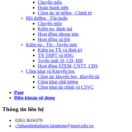
Chuyên môn
Đoàn thanh niên
Công tác tư tưởng - Chính trị
Bồi dưỡng - Tập huấn
Chuyên môn
Kiểm tra, đánh giá
Hoạt động phong trào
Hoạt động xã hội
Kiểm tra - Thi - Tuyển sinh
Kiểm tra TX và định kỳ
TN THPT và HSG
Tuyển sinh 10, CĐ, ĐH
Hoạt động STEM, CNTT, CĐS
Công khai và Khuyến học
Công tác khuyến học, khuyên tài
Công khai chất lượng
Công khai tài chính và CSVC
Page
Điều khoản sử dụng
Thông tin liên hệ
0263.3616379
c3phandinhphung.lamdong@moet.edu.vn