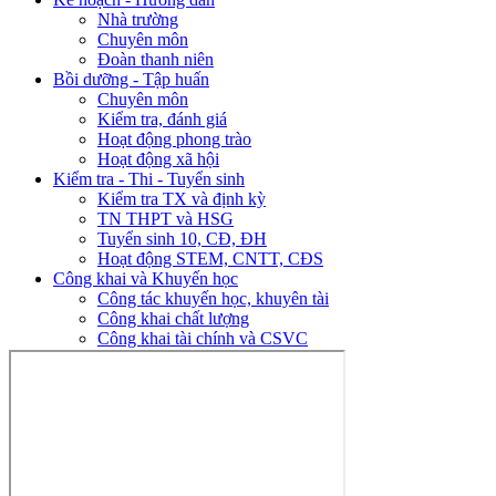
Nhà trường
Chuyên môn
Đoàn thanh niên
Bồi dưỡng - Tập huấn
Chuyên môn
Kiểm tra, đánh giá
Hoạt động phong trào
Hoạt động xã hội
Kiểm tra - Thi - Tuyển sinh
Kiểm tra TX và định kỳ
TN THPT và HSG
Tuyển sinh 10, CĐ, ĐH
Hoạt động STEM, CNTT, CĐS
Công khai và Khuyến học
Công tác khuyến học, khuyên tài
Công khai chất lượng
Công khai tài chính và CSVC