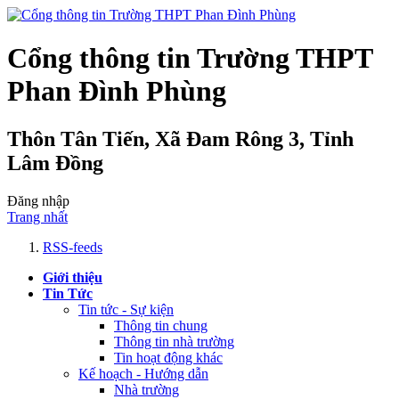
Cổng thông tin Trường THPT
Phan Đình Phùng
Thôn Tân Tiến, Xã Đam Rông 3, Tỉnh
Lâm Đồng
Đăng nhập
Trang nhất
RSS-feeds
Giới thiệu
Tin Tức
Tin tức - Sự kiện
Thông tin chung
Thông tin nhà trường
Tin hoạt động khác
Kế hoạch - Hướng dẫn
Nhà trường