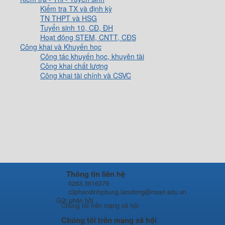
Kiểm tra TX và định kỳ
TN THPT và HSG
Tuyển sinh 10, CĐ, ĐH
Hoạt động STEM, CNTT, CĐS
Công khai và Khuyến học
Công tác khuyến học, khuyên tài
Công khai chất lượng
Công khai tài chính và CSVC
Thông tin liên hệ
0263.3616379
c3phandinhphung.lamdong@moet.edu.vn
Gửi phản hồi
Chúng tôi trên mạng xã hội
Chúng tôi trên mạng xã hội