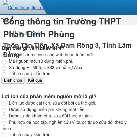
Đăng nhập
Cổng thông tin Trường THPT
Trang
nhất
Phan Đình Phùng
Thăm dò ý kiến
Thôn Tân Tiến, Xã Đam Rông 3, Tỉnh Lâm
Bạn biết gì về NukeViet 4?
Đồng
Một bộ sourcecode cho web hoàn toàn mới.
Mã nguồn mở, sử dụng miễn phí.
Sử dụng HTML5, CSS3 và hỗ trợ Ajax
Tất cả các ý kiến trên
Lợi ích của phần mềm nguồn mở là gì?
Liên tục được cải tiến, sửa đổi bởi cả thế giới.
Được sử dụng miễn phí không mất tiền.
Được tự do khám phá, sửa đổi theo ý thích.
Phù hợp để học tập, nghiên cứu vì được tự do sửa đổi theo ý
thích.
Tất cả các ý kiến trên