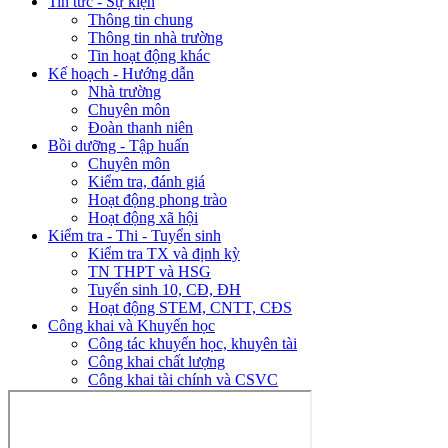
Tin tức - Sự kiện
Thông tin chung
Thông tin nhà trường
Tin hoạt động khác
Kế hoạch - Hướng dẫn
Nhà trường
Chuyên môn
Đoàn thanh niên
Bồi dưỡng - Tập huấn
Chuyên môn
Kiểm tra, đánh giá
Hoạt động phong trào
Hoạt động xã hội
Kiểm tra - Thi - Tuyển sinh
Kiểm tra TX và định kỳ
TN THPT và HSG
Tuyển sinh 10, CĐ, ĐH
Hoạt động STEM, CNTT, CĐS
Công khai và Khuyến học
Công tác khuyến học, khuyên tài
Công khai chất lượng
Công khai tài chính và CSVC