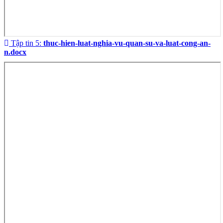
Tập tin 5:
thuc-hien-luat-nghia-vu-quan-su-va-luat-cong-an-
n.docx