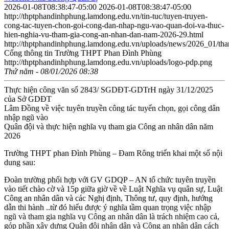
2026-01-08T08:38:47-05:00
2026-01-08T08:38:47-05:00
http://thptphandinhphung.lamdong.edu.vn/tin-tuc/tuyen-truyen-
cong-tac-tuyen-chon-goi-cong-dan-nhap-ngu-vao-quan-doi-va-thuc-
hien-nghia-vu-tham-gia-cong-an-nhan-dan-nam-2026-29.html
http://thptphandinhphung.lamdong.edu.vn/uploads/news/2026_01/th
Cổng thông tin Trường THPT Phan Đình Phùng
http://thptphandinhphung.lamdong.edu.vn/uploads/logo-pdp.png
Thứ năm - 08/01/2026 08:38
Thực hiện công văn số 2843/ SGDĐT-GDTrH ngày 31/12/2025
của Sở GDĐT
Lâm Đồng về việc tuyên truyền công tác tuyển chọn, gọi công dân
nhập ngũ vào
Quân đội và thực hiện nghĩa vụ tham gia Công an nhân dân năm
2026
Trường THPT phan Đình Phùng – Đam Rông triển khai một số nội
dung sau:
Đoàn trường phối hợp với GV GDQP – AN tổ chức tuyên truyền
vào tiết chào cờ và 15p giữa giờ về về Luật Nghĩa vụ quân sự, Luật
Công an nhân dân và các Nghị định, Thông tư, quy định, hướng
dẫn thi hành ..từ đó hiểu được ý nghĩa tầm quan trọng v
iệc nhập
ngũ và tham gia nghĩa vụ Công an nhân dân là trách nhiệm cao cả,
góp phần xây dựng Quân đội nhân dân và Công an nhân dân cách