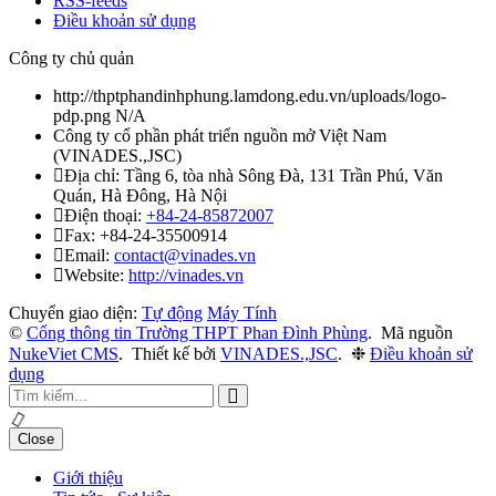
RSS-feeds
Điều khoản sử dụng
Công ty chủ quản
http://thptphandinhphung.lamdong.edu.vn/uploads/logo-
pdp.png
N/A
Công ty cổ phần phát triển nguồn mở Việt Nam
(
VINADES.,JSC
)
Địa chỉ:
Tầng 6, tòa nhà Sông Đà, 131 Trần Phú, Văn
Quán, Hà Đông, Hà Nội
Điện thoại:
+84-24-85872007
Fax:
+84-24-35500914
Email:
contact@vinades.vn
Website:
http://vinades.vn
Chuyển giao diện:
Tự động
Máy Tính
©
Cổng thông tin Trường THPT Phan Đình Phùng
.
Mã nguồn
NukeViet CMS
.
Thiết kế bởi
VINADES.,JSC
.
❉
Điều khoản sử
dụng
Close
Giới thiệu