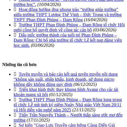
trường học”.
(10/04/2026)
Hoạt động hưởng ứng phong trào “trường giúp trường”
giữa trường THPT Lương Thế Vinh – Đức Trọng và trường
THPT Phan Đình Phùng – Đam Rông
(16/04/2026)
Trường THPT Phan Đình Phùng – Đam Rông tổ chức Hội
nghị công bố quyết định về công tác cán bộ
(03/06/2026)
Dấu mốc trưởng thành của tuổi trẻ Phan Đình Phùng –
Đam Rông: Chi bộ nhà trường tổ chức Lễ kết nạp đảng viên
học sinh.
(03/06/2026)
Những tin cũ hơn
Tuyên truyền và báo cáo kết quả tuyên truyền nội dung
“không sản xuất, nhập khẩu, kinh doanh, sử dụng micro
không dây không đúng quy định
(06/12/2025)
Triển khai hình thức thay khung hình Avatar cho các tài
khoản mạng xã hội
(01/12/2025)
Trường THPT Phan Đình Phùng – Đam Rông long trọng
tổ chức Lễ mít tinh kỷ niệm Ngày Nhà giáo Việt Nam 20/11
và Hội diễn văn nghệ năm 2025
(21/11/2025)
Thầy Trần Nguyễn Thành – Người thắp sáng ước mơ đến
trường
(17/11/2025)
Sự kiện "Giao Lưu Truyền cảm hứng Cùng Diễn Giả