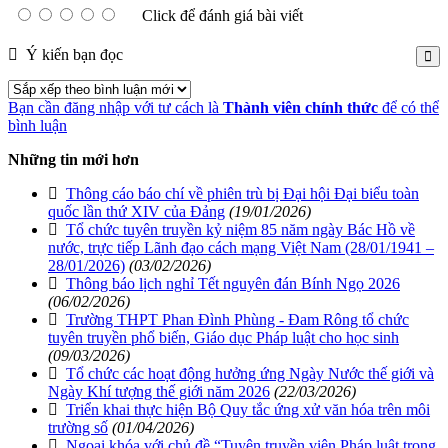
Click để đánh giá bài viết
Ý kiến bạn đọc
Bạn cần đăng nhập với tư cách là
Thành viên chính thức
để có thể
bình luận
Những tin mới hơn
Thông cáo báo chí về phiên trù bị Đại hội Đại biểu toàn
quốc lần thứ XIV của Đảng
(19/01/2026)
Tổ chức tuyên truyền kỷ niệm 85 năm ngày Bác Hồ về
nước, trực tiếp Lãnh đạo cách mạng Việt Nam (28/01/1941 –
28/01/2026)
(03/02/2026)
Thông báo lịch nghỉ Tết nguyên đán Bính Ngọ 2026
(06/02/2026)
Trường THPT Phan Đình Phùng - Đam Rông tổ chức
tuyên truyền phổ biến, Giáo dục Pháp luật cho học sinh
(09/03/2026)
Tổ chức các hoạt động hưởng ứng Ngày Nước thế giới và
Ngày Khí tượng thế giới năm 2026
(22/03/2026)
Triển khai thực hiện Bộ Quy tắc ứng xử văn hóa trên môi
trường số
(01/04/2026)
Ngoại khóa với chủ đề “Tuyên truyền viên Pháp luật trong