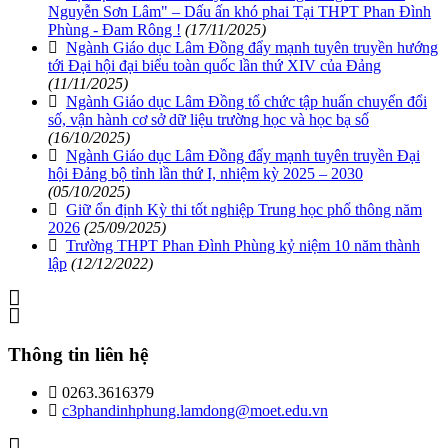
Nguyễn Sơn Lâm" – Dấu ấn khó phai Tại THPT Phan Đình
Phùng - Đam Rông !
(17/11/2025)
Ngành Giáo dục Lâm Đồng đẩy mạnh tuyên truyền hướng
tới Đại hội đại biểu toàn quốc lần thứ XIV của Đảng
(11/11/2025)
Ngành Giáo dục Lâm Đồng tổ chức tập huấn chuyển đổi
số, vận hành cơ sở dữ liệu trường học và học bạ số
(16/10/2025)
Ngành Giáo dục Lâm Đồng đẩy mạnh tuyên truyền Đại
hội Đảng bộ tỉnh lần thứ I, nhiệm kỳ 2025 – 2030
(05/10/2025)
Giữ ổn định Kỳ thi tốt nghiệp Trung học phổ thông năm
2026
(25/09/2025)
Trường THPT Phan Đình Phùng kỷ niệm 10 năm thành
lập
(12/12/2022)
Thông tin liên hệ
0263.3616379
c3phandinhphung.lamdong@moet.edu.vn