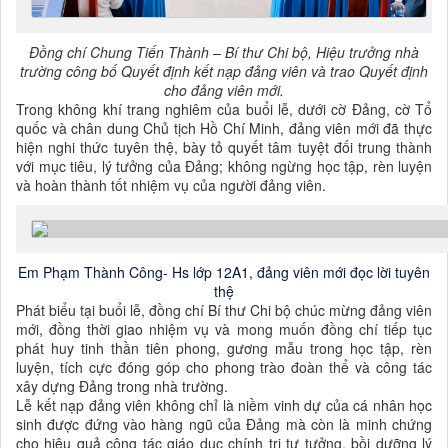
Đồng chí Chung Tiến Thành – Bí thư Chi bộ, Hiệu trưởng nhà
trường công bố Quyết định kết nạp đảng viên và trao Quyết định
cho đảng viên mới.
Trong không khí trang nghiêm của buổi lễ, dưới cờ Đảng, cờ Tổ
quốc và chân dung Chủ tịch Hồ Chí Minh, đảng viên mới đã thực
hiện nghi thức tuyên thệ, bày tỏ quyết tâm tuyệt đối trung thành
với mục tiêu, lý tưởng của Đảng; không ngừng học tập, rèn luyện
và hoàn thành tốt nhiệm vụ của người đảng viên.
Em Phạm Thành Công- Hs lớp 12A1, đảng viên mới đọc lời tuyên
thệ
Phát biểu tại buổi lễ, đồng chí Bí thư Chi bộ chúc mừng đảng viên
mới, đồng thời giao nhiệm vụ và mong muốn đồng chí tiếp tục
phát huy tinh thần tiên phong, gương mẫu trong học tập, rèn
luyện, tích cực đóng góp cho phong trào đoàn thể và công tác
xây dựng Đảng trong nhà trường.
Lễ kết nạp đảng viên không chỉ là niềm vinh dự của cá nhân học
sinh được đứng vào hàng ngũ của Đảng mà còn là minh chứng
cho hiệu quả công tác giáo dục chính trị tư tưởng, bồi dưỡng lý